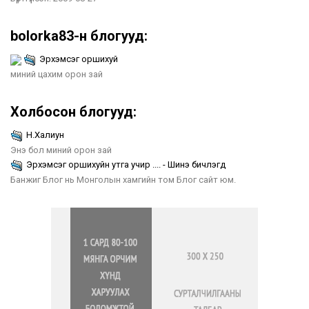
bolorka83-н блогууд:
Эрхэмсэг оршихуй
миний цахим орон зай
Холбосон блогууд:
Н.Халиун
Энэ бол миний орон зай
Эрхэмсэг оршихуйн утга учир .... - Шинэ бичлэгүүд
Банжиг Блог нь Монголын хамгийн том Блог сайт юм.