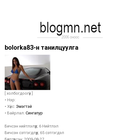
bolorka83-н танилцуулга
[ холбогдоогүй ]
•
Нэр:
•
Хүйс:
Эмэгтэй
•
Байрлал:
Сингапур
Бичсэн нийтлэлүүд:
6 Нийтлэл
Бичсэн сэтгэгдлүүд:
65 сэтгэгдэл
Бүртгүүлсэн:
2009-08-27